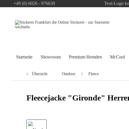
+49 (0) 6026 - 976639
Text-Logo ko
Startseite
Showroom
Premium Hemden
McCool
Übersicht
Outdoor
Fleece
Fleecejacke "Gironde" He