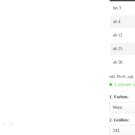
bis
3
ab
4
ab
12
ab
25
ab
50
inkl. MwSt.
zzgl
Lieferzeit c
1. Farben:
2. Größen: