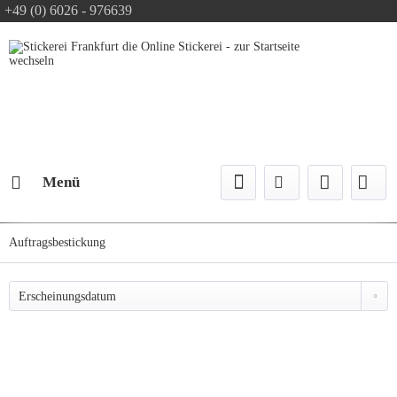
+49 (0) 6026 - 976639
Text-Logo kostenlos
Logo Konfiguration
Versand mit DPD
Menü
Auftragsbestickung