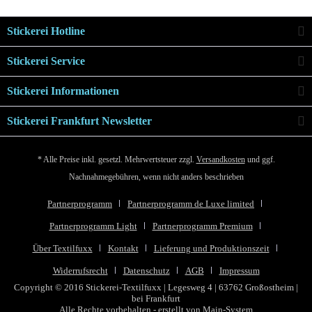
Stickerei Hotline
Stickerei Service
Stickerei Informationen
Stickerei Frankfurt Newsletter
* Alle Preise inkl. gesetzl. Mehrwertsteuer zzgl.
Versandkosten
und ggf.
Nachnahmegebühren, wenn nicht anders beschrieben
Partnerprogramm
Partnerprogramm de Luxe limited
Partnerprogramm Light
Partnerprogramm Premium
Über Textilfuxx
Kontakt
Lieferung und Produktionszeit
Widerrufsrecht
Datenschutz
AGB
Impressum
Copyright © 2016 Stickerei-Textilfuxx | Legesweg 4 | 63762 Großostheim |
bei Frankfurt
Alle Rechte vorbehalten - erstellt von
Main-System