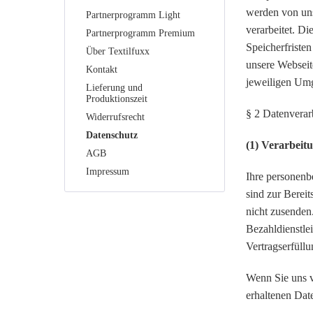
werden von un
Partnerprogramm Light
verarbeitet. D
Partnerprogramm Premium
Speicherfriste
Über Textilfuxx
unsere Webseite
Kontakt
jeweiligen Umg
Lieferung und
Produktionszeit
§ 2 Datenverar
Widerrufsrecht
Datenschutz
(1) Verarbeit
AGB
Impressum
Ihre personenbe
sind zur Berei
nicht zusenden
Bezahldienstle
Vertragserfüllu
Wenn Sie uns v
erhaltenen Dat