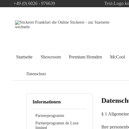
+49 (0) 6026 - 976639
Text-Logo ko
Startseite
Showroom
Premium Hemden
McCool
Datenschutz
Datensch
Informationen
§ 1 Allgemeine
Partnerprogramm
Partnerprogramm de Luxe
Ihre personen
limited