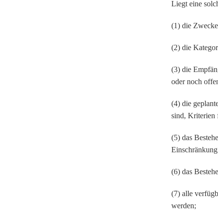
Liegt eine sol
(1) die Zwecke
(2) die Katego
(3) die Empfän
oder noch offe
(4) die geplan
sind, Kriterien
(5) das Besteh
Einschränkung 
(6) das Besteh
(7) alle verfü
werden;