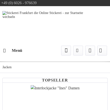
+49 (0) 6026 - 976639
Text-Logo kostenlos
Logo Konfiguration
Versand mit DPD
Menü
Jacken
TOPSELLER