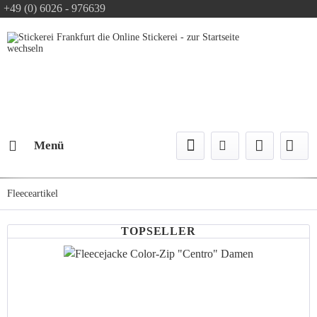
+49 (0) 6026 - 976639
Text-Logo kostenlos
Logo Konfiguration
Versand mit DPD
Menü
Fleeceartikel
TOPSELLER