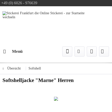
+49 (0) 6026 - 976639
Text-Logo kostenlos
Logo Konfiguration
Versand mit DPD
Menü
Übersicht
Softshell
Softshelljacke "Marne" Herren