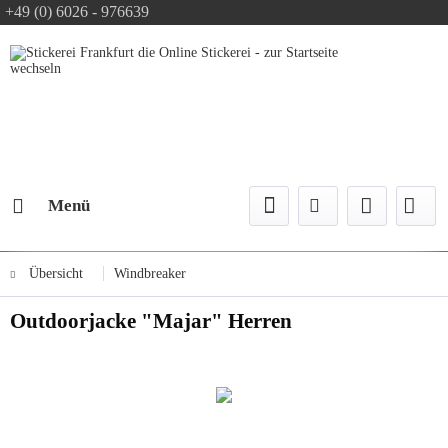
+49 (0) 6026 - 976639
Text-Logo kostenlos
Logo Konfiguration
Versand mit DPD
Menü
Übersicht
Windbreaker
Outdoorjacke "Majar" Herren