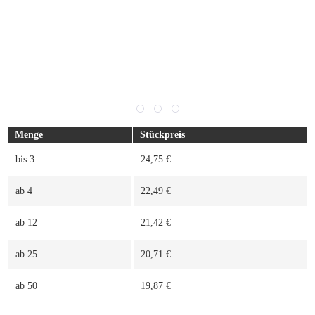
Menge
Stückpreis
bis
3
24,75 €
ab
4
22,49 €
ab
12
21,42 €
ab
25
20,71 €
ab
50
19,87 €