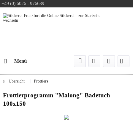
+49 (0) 6026 - 976639
Text-Logo kostenlos
Logo Konfiguration
Versand mit DPD
Menü
Übersicht
Frottiers
Frottierprogramm "Malong" Badetuch
100x150