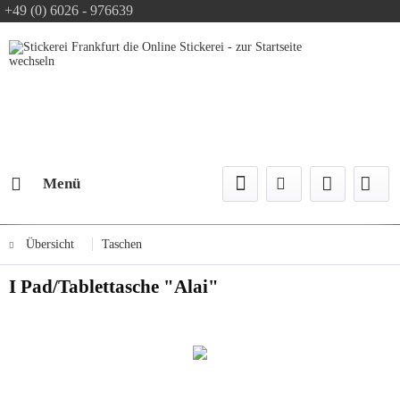
+49 (0) 6026 - 976639
Text-Logo kostenlos
Logo Konfiguration
Versand mit DPD
Menü
Übersicht
Taschen
I Pad/Tablettasche "Alai"