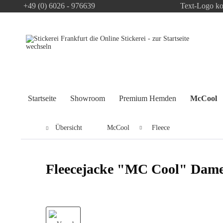
+49 (0) 6026 - 976639
Text-Logo ko
Startseite
Showroom
Premium Hemden
McCool
Übersicht
McCool
Fleece
Fleecejacke "MC Cool" Dam