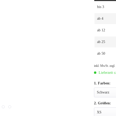
bis
3
ab
4
ab
12
ab
25
ab
50
inkl. MwSt.
zzgl
Lieferzeit c
1. Farben:
2. Größen: