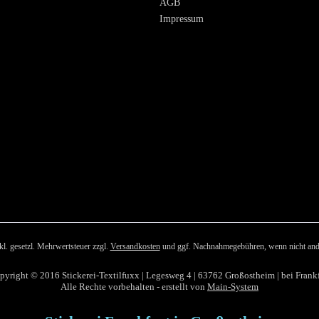
AGB
Impressum
nkl. gesetzl. Mehrwertsteuer zzgl.
Versandkosten
und ggf. Nachnahmegebühren, wenn nicht and
pyright © 2016 Stickerei-Textilfuxx | Legesweg 4 | 63762 Großostheim | bei Frankf
Alle Rechte vorbehalten - erstellt von
Main-System