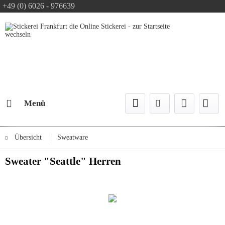
+49 (0) 6026 - 976639
Text-Logo kostenlos
Logo Konfiguration
Versand mit DPD
Menü
Übersicht
Sweatware
Sweater "Seattle" Herren