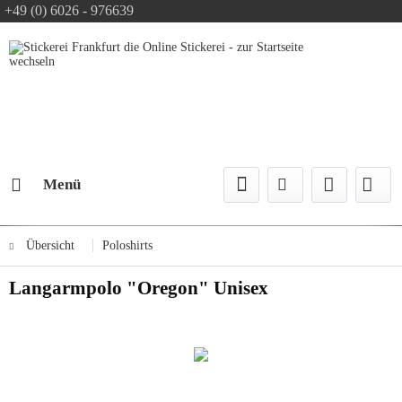
+49 (0) 6026 - 976639
Text-Logo kostenlos
Logo Konfiguration
Versand mit DPD
Menü
Übersicht
Poloshirts
Langarmpolo "Oregon" Unisex