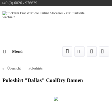
+49 (0) 6026 - 976639
Text-Logo kostenlos
Logo Konfiguration
Versand mit DPD
Menü
Übersicht
Poloshirts
Poloshirt "Dallas" CoolDry Damen