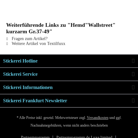
Weiterführende Links zu "Hemd"Wallstreet"
kurzarm Gr.37-49"
Fragen zum Artikel?
Weitere Artikel von Textilfuxx
Stickerei Hotline
Stickerei Service
Stickerei Informationen
Stickerei Frankfurt Newsletter
* Alle Preise inkl. gesetzl. Mehrwertsteuer zzgl.
Versandkosten
und ggf.
Nachnahmegebühren, wenn nicht anders beschrieben
Partnerprogramm
Partnerprogramm de Luxe limited