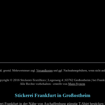
nkl. gesetzl. Mehrwertsteuer zzgl.
Versandkosten
und ggf. Nachnahmegebühren, wenn nicht and
pyright © 2016 Stickerei-Textilfuxx | Legesweg 4 | 63762 Großostheim | bei Frankf
Alle Rechte vorbehalten - erstellt von
Main-System
Stickerei Frankfurt in Großostheim
rei Frankfurt in der Nähe von Aschaffenburg günstig T-Shirt besticken 