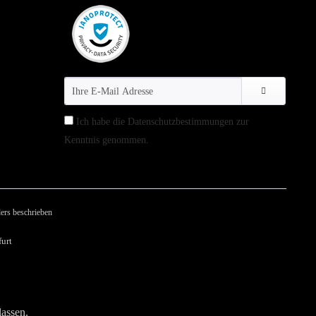
Ich habe die
Datenschutzbestimmungen
zur
Kenntnis genommen.
ers beschrieben
urt
lassen.