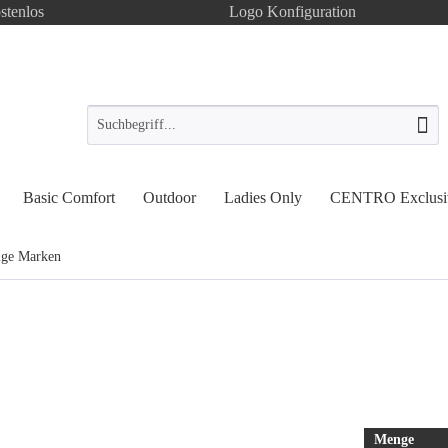
stenlos
Logo Konfiguration
Basic Comfort
Outdoor
Ladies Only
CENTRO Exclusi
ige Marken
Menge