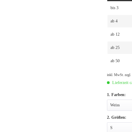
bis
3
ab
4
ab
12
ab
25
ab
50
inkl. MwSt.
zzgl
Lieferzeit c
1. Farben:
2. Größen: