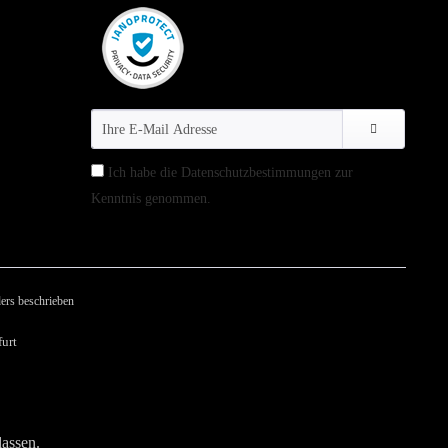
Ich habe die
Datenschutzbestimmungen
zur
Kenntnis genommen.
ers beschrieben
urt
lassen.