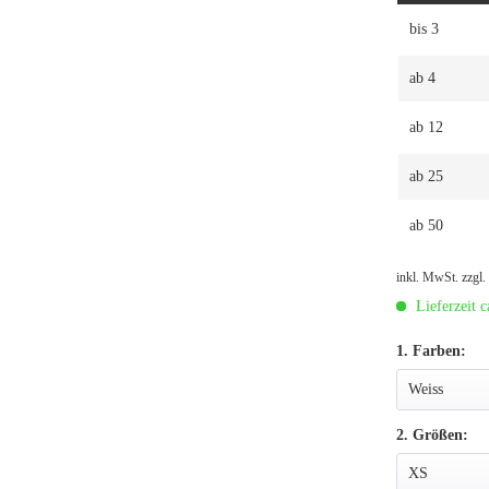
bis
3
ab
4
ab
12
ab
25
ab
50
inkl. MwSt.
zzgl
Lieferzeit c
1. Farben:
2. Größen: