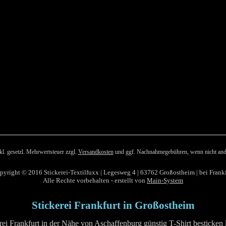
nkl. gesetzl. Mehrwertsteuer zzgl.
Versandkosten
und ggf. Nachnahmegebühren, wenn nicht and
pyright © 2016 Stickerei-Textilfuxx | Legesweg 4 | 63762 Großostheim | bei Frankf
Alle Rechte vorbehalten - erstellt von
Main-System
Stickerei Frankfurt in Großostheim
rei Frankfurt in der Nähe von Aschaffenburg günstig T-Shirt besticken 