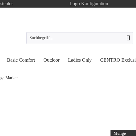
stenlos
Logo Konfiguration
Basic Comfort
Outdoor
Ladies Only
CENTRO Exclusi
ige Marken
Menge