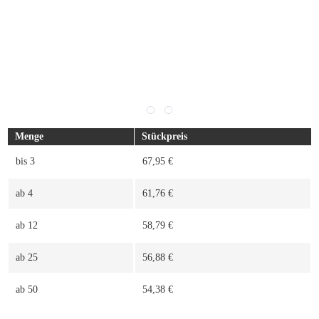
Menge
Stückpreis
bis
3
67,95 €
ab
4
61,76 €
ab
12
58,79 €
ab
25
56,88 €
ab
50
54,38 €